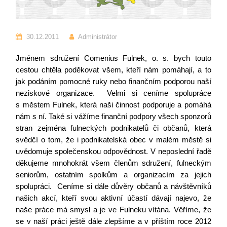
30.12.2011
Administrátor
Jménem sdružení Comenius Fulnek, o. s. bych touto
cestou chtěla poděkovat všem, kteří nám pomáhají, a to
jak podáním pomocné ruky nebo finančním podporou naší
neziskové organizace. Velmi si ceníme spolupráce
s městem Fulnek, která naši činnost podporuje a pomáhá
nám s ní. Také si vážíme finanční podpory všech sponzorů
stran zejména fulneckých podnikatelů či občanů, která
svědčí o tom, že i podnikatelská obec v malém městě si
uvědomuje společenskou odpovědnost. V neposlední řadě
děkujeme mnohokrát všem členům sdružení, fulneckým
seniorům, ostatním spolkům a organizacím za jejich
spolupráci. Ceníme si dále důvěry občanů a návštěvníků
našich akcí, kteří svou aktivní účastí dávají najevo, že
naše práce má smysl a je ve Fulneku vítána. Věříme, že
se v naší práci ještě dále zlepšíme a v příštím roce 2012