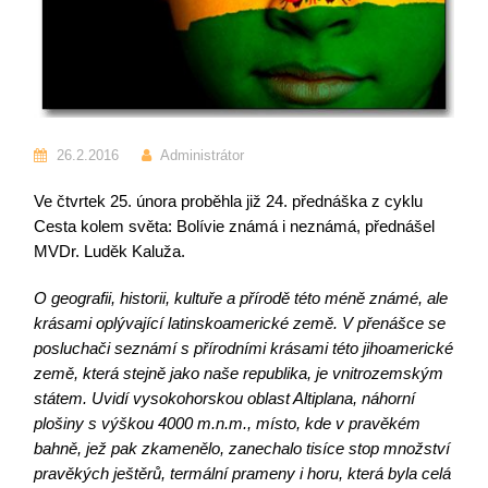
26.2.2016
Administrátor
Ve čtvrtek 25. února proběhla již 24. přednáška z cyklu
Cesta kolem světa: Bolívie známá i neznámá, přednášel
MVDr. Luděk Kaluža.
O geografii, historii, kultuře a přírodě této méně známé, ale
krásami oplývající latinskoamerické země. V přenášce se
posluchači seznámí s přírodními krásami této jihoamerické
země, která stejně jako naše republika, je vnitrozemským
státem. Uvidí vysokohorskou oblast Altiplana, náhorní
plošiny s výškou 4000 m.n.m., místo, kde v pravěkém
bahně, jež pak zkamenělo, zanechalo tisíce stop množství
pravěkých ještěrů, termální prameny i horu, která byla celá