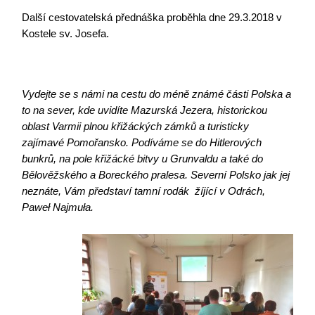
Další cestovatelská přednáška proběhla dne 29.3.2018 v
Kostele sv. Josefa.
Vydejte se s námi na cestu do méně známé části Polska a
to na sever, kde uvidíte Mazurská Jezera, historickou
oblast Varmii plnou křižáckých zámků a turisticky
zajímavé Pomořansko. Podíváme se do Hitlerových
bunkrů, na pole křižácké bitvy u Grunvaldu a také do
Bělověžského a Boreckého pralesa. Severní Polsko jak jej
neznáte, Vám představí tamní rodák žíjící v Odrách,
Paweł Najmuła.