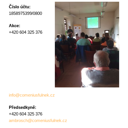
Číslo účtu:
1858975399/0800
Akce:
+420 604 325 376
info@comeniusfulnek.cz
Předsedkyně:
+420 604 325 376
ambrosch@comeniusfulnek.cz