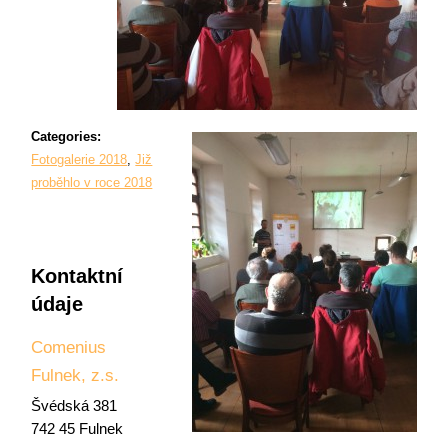
Categories:
Fotogalerie 2018
,
Již
proběhlo v roce 2018
Kontaktní
údaje
Comenius
Fulnek, z.s.
Švédská 381
742 45 Fulnek