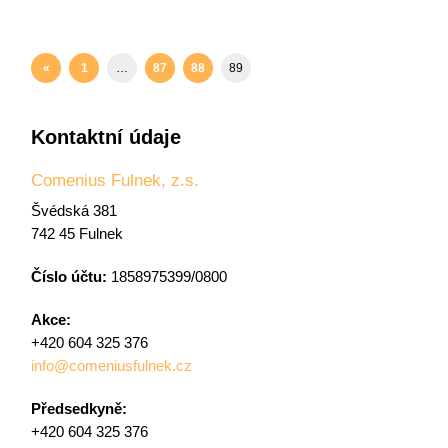
«
1
…
87
88
89
Kontaktní údaje
Comenius Fulnek, z.s.
Švédská 381
742 45 Fulnek
Číslo účtu:
1858975399/0800
Akce:
+420 604 325 376
info@comeniusfulnek.cz
Předsedkyně:
+420 604 325 376