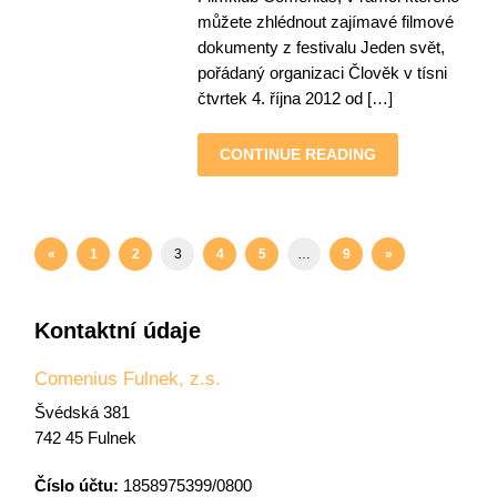
můžete zhlédnout zajímavé filmové
dokumenty z festivalu Jeden svět,
pořádaný organizaci Člověk v tísni
čtvrtek 4. října 2012 od […]
CONTINUE READING
«
1
2
3
4
5
…
9
»
Kontaktní údaje
Comenius Fulnek, z.s.
Švédská 381
742 45 Fulnek
Číslo účtu:
1858975399/0800