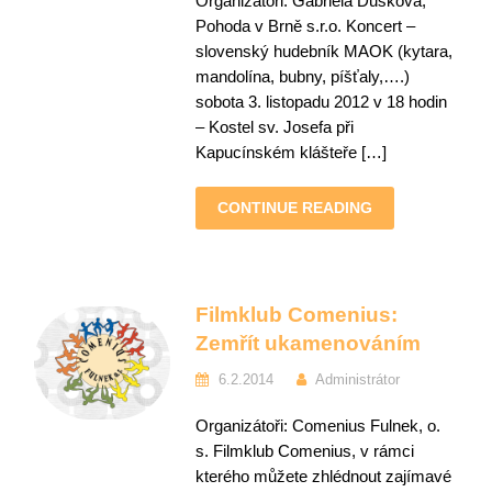
Organizátoři: Gabriela Dušková,
Pohoda v Brně s.r.o. Koncert –
slovenský hudebník MAOK (kytara,
mandolína, bubny, píšťaly,….)
sobota 3. listopadu 2012 v 18 hodin
– Kostel sv. Josefa při
Kapucínském klášteře […]
CONTINUE READING
Filmklub Comenius:
Zemřít ukamenováním
6.2.2014
Administrátor
Organizátoři: Comenius Fulnek, o.
s. Filmklub Comenius, v rámci
kterého můžete zhlédnout zajímavé