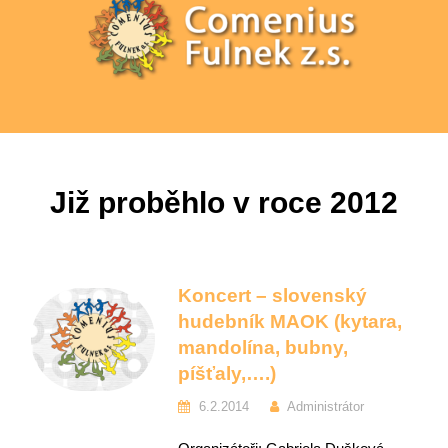
Již proběhlo v roce 2012
Koncert – slovenský
hudebník MAOK (kytara,
mandolína, bubny,
píšťaly,….)
6.2.2014
Administrátor