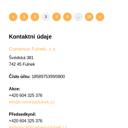
«
1
2
3
4
5
…
15
»
Kontaktní údaje
Comenius Fulnek, z.s.
Švédská 381
742 45 Fulnek
Číslo účtu:
1858975399/0800
Akce:
+420 604 325 376
info@comeniusfulnek.cz
Předsedkyně:
+420 604 325 376
ambrosch@comeniusfulnek.cz