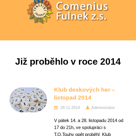
Již proběhlo v roce 2014
Klub deskových her –
listopad 2014
28.11.2014
Administrátor
V pátek 14. a 28. listopadu 2014 od
17 do 21h, ve spolupráci s
T.O.Touhy opět proběhl Klub