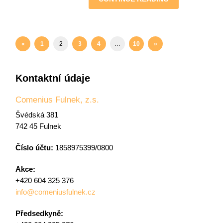
«
1
2
3
4
…
10
»
Kontaktní údaje
Comenius Fulnek, z.s.
Švédská 381
742 45 Fulnek
Číslo účtu:
1858975399/0800
Akce:
+420 604 325 376
info@comeniusfulnek.cz
Předsedkyně: