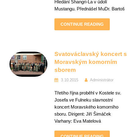
Hledání Shangri-La v údolí
Mustangu. Přednášel MuDr. Bartoš
CONTINUE READING
Svatováclavský koncert s
Moravským komorním
sborem
3.10.2015
Administrátor
Třetího října proběhl v Kostele sv.
Josefa ve Fulneku slavnostní
koncert Moravského komorního
sboru. Dirigent: Jiří Šimáček
Varhany: Eva Matelová
CONTINUE READING