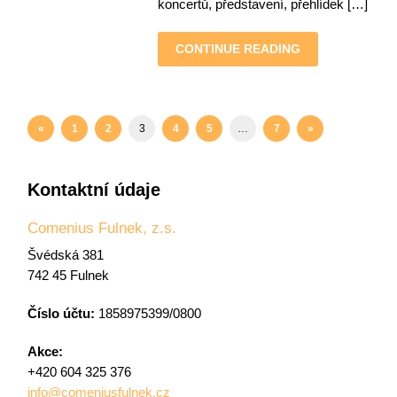
koncertů, představení, přehlídek […]
CONTINUE READING
«
1
2
3
4
5
…
7
»
Kontaktní údaje
Comenius Fulnek, z.s.
Švédská 381
742 45 Fulnek
Číslo účtu:
1858975399/0800
Akce:
+420 604 325 376
info@comeniusfulnek.cz