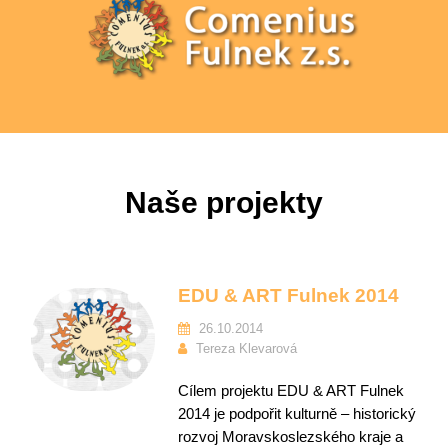
Naše projekty
EDU & ART Fulnek 2014
26.10.2014
Tereza Klevarová
Cílem projektu EDU & ART Fulnek
2014 je podpořit kulturně – historický
rozvoj Moravskoslezského kraje a